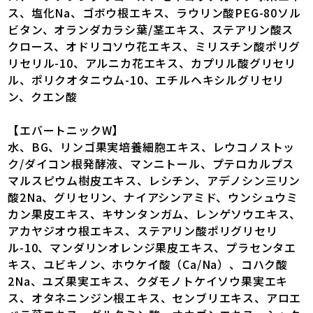
ス、塩化Na、ゴボウ根エキス、ラウリン酸PEG-80ソル
ビタン、オランダカラシ葉/茎エキス、ステアリン酸ス
クロース、オドリコソウ花エキス、ミリスチン酸ポリグ
リセリル-10、アルニカ花エキス、カプリル酸グリセリ
ル、ポリクオタニウム-10、エチルヘキシルグリセリ
ン、クエン酸
【エバートニックW】
水、BG、リンゴ果実培養細胞エキス、レウコノストッ
ク/ダイコン根発酵液、マンニトール、プテロカルプス
マルスピウム樹皮エキス、レシチン、アデノシン三リン
酸2Na、グリセリン、ナイアシンアミド、ウンシュウミ
カン果皮エキス、キサンタンガム、レンゲソウエキス、
アカヤジオウ根エキス、ステアリン酸ポリグリセリ
ル-10、マンダリンオレンジ果皮エキス、プラセンタエ
キス、ユビキノン、ホウケイ酸（Ca/Na）、コハク酸
2Na、ユズ果実エキス、クダモノトケイソウ果実エキ
ス、オタネニンジン根エキス、センブリエキス、アロエ