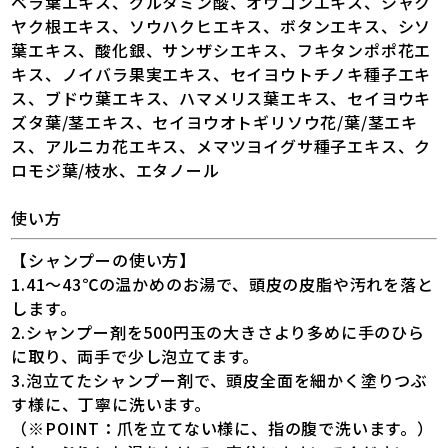
ベラ葉エキス、グルタミン酸、オウゴンエキス、シャク
ヤク根エキス、ソウハクヒエキス、ボタンエキス、シソ
葉エキス、酸化銀、サンザシエキス、フキタンポポ花エ
キス、ノイバラ果実エキス、セイヨウトチノキ種子エキ
ス、ブドウ葉エキス、ハマメリス葉エキス、セイヨウキ
ズタ葉/茎エキス、セイヨウオトギリソウ花/葉/茎エキ
ス、アルニカ花エキス、メマツヨイグサ種子エキス、ク
ロモジ葉/枝水、エタノール
使い方
【シャンプーの使い方】
1.41〜43℃の温かめのお湯で、頭皮の皮脂や汚れを落と
します。
2.シャンプー剤を500円玉の大きさより多めに手のひら
に取り、両手で少し泡立てます。
3.泡立てたシャンプー剤で、頭皮全面を細かく塗りつぶ
す様に、丁寧に洗います。
（※POINT：爪を立てない様に、指の腹で洗います。）