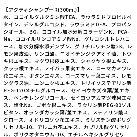
【アクティシャンプーR(300ml)】
水、ココイルグルタミン酸TEA、ラウラミドプロピルベ
タイン、デシルグルコシド、ラウラミドDEA、プロパン
ジオール、BG、ココイル加水分解コラーゲンK、PCA-
Na、ココイルリンゴアミノ酸Na、グリコシルトレハロ
ース、加水分解水添デンプン、グリチルリチン酸2K、レ
モン果皮油、リンゴ酸、ニオイテンジクアオイ油、トウ
キ根エキス、マグワ根皮エキス、シャクヤク根エキス、
クララ根エキス、ノイバラ果実エキス、ローマカミツレ
花エキス、ボタンエキス、ローズマリー葉エキス、レモ
ングラス油、ニンニク根エキス、トリイソステアリン酸
PEG-120メチルグルコース、セイヨウキズタ葉/茎エキ
ス、ペンチレングリコール、セイヨウアカマツ球果エキ
ス、塩化Na、ゴボウ根エキス、ラウリン酸PEG-80ソル
ビタン、オランダカラシ葉/茎エキス、ステアリン酸ス
クロース、オドリコソウ花エキス、ミリスチン酸ポリグ
リセリル-10、アルニカ花エキス、カプリル酸グリセリ
ル、ポリクオタニウム-10、エチルヘキシルグリセリ