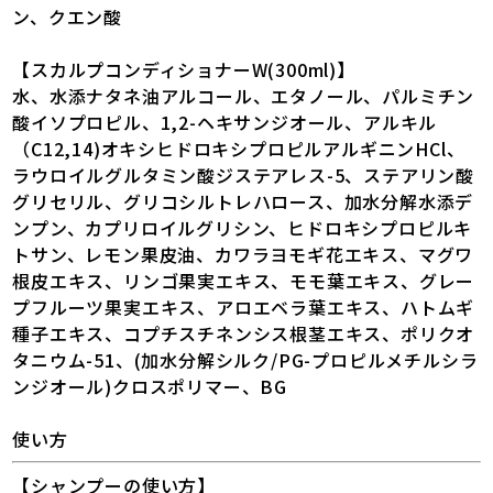
ン、クエン酸
【スカルプコンディショナーW(300ml)】
水、水添ナタネ油アルコール、エタノール、パルミチン
酸イソプロピル、1,2-ヘキサンジオール、アルキル
（C12,14)オキシヒドロキシプロピルアルギニンHCl、
ラウロイルグルタミン酸ジステアレス-5、ステアリン酸
グリセリル、グリコシルトレハロース、加水分解水添デ
ンプン、カプリロイルグリシン、ヒドロキシプロピルキ
トサン、レモン果皮油、カワラヨモギ花エキス、マグワ
根皮エキス、リンゴ果実エキス、モモ葉エキス、グレー
プフルーツ果実エキス、アロエベラ葉エキス、ハトムギ
種子エキス、コプチスチネンシス根茎エキス、ポリクオ
タニウム-51、(加水分解シルク/PG-プロピルメチルシラ
ンジオール)クロスポリマー、BG
使い方
【シャンプーの使い方】