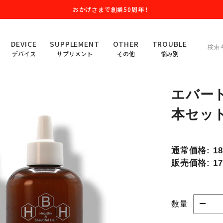
おかげさまで創業50周年！
DEVICE
SUPPLEMENT
OTHER
TROUBLE
デバイス
サプリメント
その他
悩み別
エバート
本セッ
通常価格:
1
販売価格:
1
数量