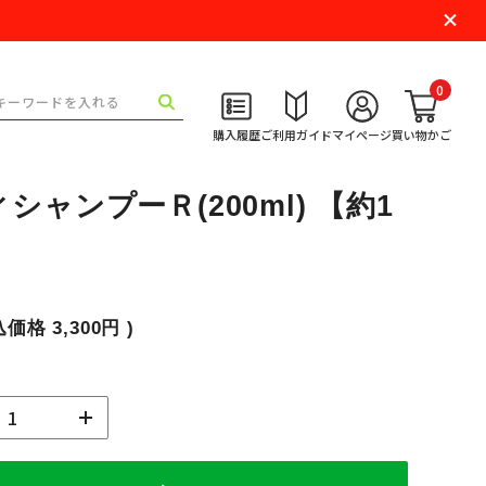
0
購入履歴
ご利用ガイド
マイページ
買い物かご
シャンプーＲ(200ml) 【約1
】
込価格
3,300円
)