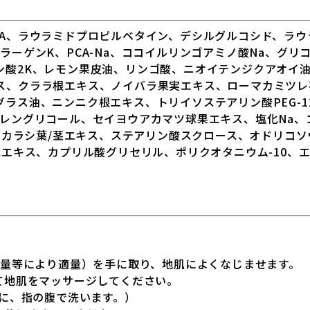
EA、ラウラミドプロピルベタイン、デシルグルコシド、ラウ
ラーゲンK、PCA-Na、ココイルリンゴアミノ酸Na、グ
ン酸2K、レモン果皮油、リンゴ酸、ニオイテンジクアオイ
ス、クララ根エキス、ノイバラ果実エキス、ローマカミツレ
ラス油、ニンニク根エキス、トリイソステアリン酸PEG-1
チレングリコール、セイヨウアカマツ球果エキス、塩化Na、
ンダカラシ葉/茎エキス、ステアリン酸スクロース、オドリコ
花エキス、カプリル酸グリセリル、ポリクオタニウム-10、
毛量等により適量）を手に取り、地肌によくなじませます。
て地肌をマッサージしてください。
様に、指の腹で洗います。）