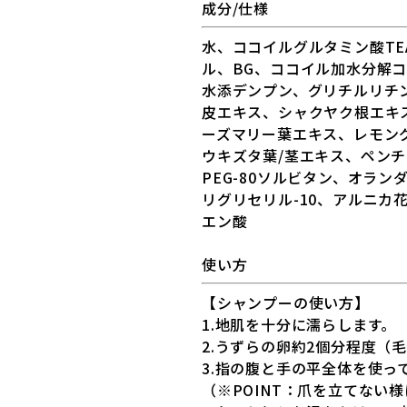
成分/仕様
水、ココイルグルタミン酸T
ル、BG、ココイル加水分解コ
水添デンプン、グリチルリチ
皮エキス、シャクヤク根エキ
ーズマリー葉エキス、レモング
ウキズタ葉/茎エキス、ペン
PEG-80ソルビタン、オラ
リグリセリル-10、アルニカ
エン酸
使い方
【シャンプーの使い方】
1.地肌を十分に濡らします。
2.うずらの卵約2個分程度（
3.指の腹と手の平全体を使っ
（※POINT：爪を立てない