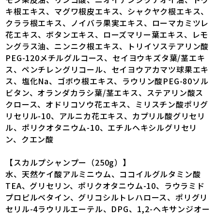
キ根エキス、マグワ根皮エキス、シャクヤク根エキス、
クララ根エキス、ノイバラ果実エキス、ローマカミツレ
花エキス、ボタンエキス、ローズマリー葉エキス、レモ
ングラス油、ニンニク根エキス、トリイソステアリン酸
PEG-120メチルグルコース、セイヨウキズタ葉/茎エキ
ス、ペンチレングリコール、セイヨウアカマツ球果エキ
ス、塩化Na、ゴボウ根エキス、ラウリン酸PEG-80ソル
ビタン、オランダカラシ葉/茎エキス、ステアリン酸ス
クロース、オドリコソウ花エキス、ミリスチン酸ポリグ
リセリル-10、アルニカ花エキス、カプリル酸グリセリ
ル、ポリクオタニウム-10、エチルヘキシルグリセリ
ン、クエン酸
【スカルプシャンプー（250g）】
水、天然ケイ酸アルミニウム、ココイルグルタミン酸
TEA、グリセリン、ポリクオタニウム-10、ラウラミド
プロピルベタイン、グリコシルトレハロース、ポリグリ
セリル-4ラウリルエーテル、DPG、1,2-ヘキサンジオー