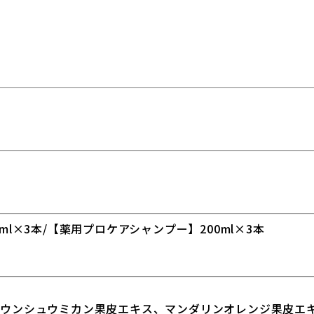
ml×3本/【薬用プロケアシャンプー】200ml×3本
、ウンシュウミカン果皮エキス、マンダリンオレンジ果皮エ