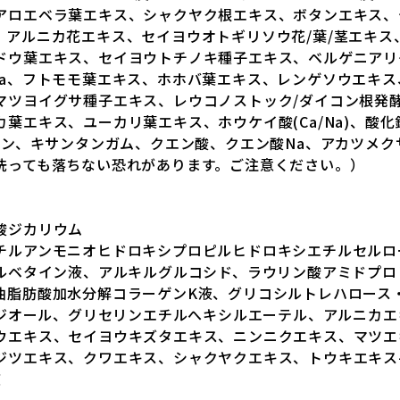
アロエベラ葉エキス、シャクヤク根エキス、ボタンエキス、
、アルニカ花エキス、セイヨウオトギリソウ花/葉/茎エキス
ドウ葉エキス、セイヨウトチノキ種子エキス、ベルゲニアリ
Na、フトモモ葉エキス、ホホバ葉エキス、レンゲソウエキ
マツヨイグサ種子エキス、レウコノストック/ダイコン根発
葉エキス、ユーカリ葉エキス、ホウケイ酸(Ca/Na)、酸
チン、キサンタンガム、クエン酸、クエン酸Na、アカツメ
洗っても落ちない恐れがあります。ご注意ください。）
酸ジカリウム
チルアンモニオヒドロキシプロピルヒドロキシエチルセルロ
チルベタイン液、アルキルグルコシド、ラウリン酸アミドプ
油脂肪酸加水分解コラーゲンK液、グリコシルトレハロース
タンジオール、グリセリンエチルへキシルエーテル、アルニカ
ウエキス、セイヨウキズタエキス、ニンニクエキス、マツエ
ジツエキス、クワエキス、シャクヤクエキス、トウキエキス-
液