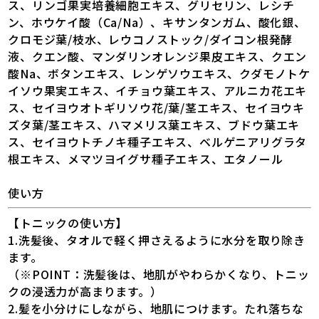
ス、リンゴ果実培養細胞エキス、グリセリン、レシチ
ン、ホウケイ酸（Ca/Na）、キサンタンガム、酸化銀、
クロモジ葉/枝水、レウコノストック/ダイコン根発酵
液、クエン酸、マンダリンオレンジ果皮エキス、クエン
酸Na、ボタンエキス、レンゲソウエキス、クダモノトケ
イソウ果実エキス、イチョウ葉エキス、アルニカ花エキ
ス、セイヨウオトギリソウ花/葉/茎エキス、セイヨウキ
ズタ葉/茎エキス、ハマメリス葉エキス、ブドウ葉エキ
ス、セイヨウトチノキ種子エキス、ベルゲニアリグラタ
根エキス、メマツヨイグサ種子エキス、エタノール
使い方
【トニックの使い方】
1.洗髪後、タオルで軽く押さえるように水分を取り除き
ます。
（※POINT：洗髪後は、地肌がやわらかくなり、トニッ
クの浸透力が高まります。）
2.髪を小分けにしながら、地肌につけます。たれ落ちな