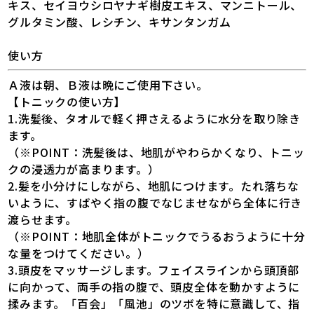
キス、セイヨウシロヤナギ樹皮エキス、マンニトール、
グルタミン酸、レシチン、キサンタンガム
使い方
Ａ液は朝、Ｂ液は晩にご使用下さい。
【トニックの使い方】
1.洗髪後、タオルで軽く押さえるように水分を取り除き
ます。
（※POINT：洗髪後は、地肌がやわらかくなり、トニッ
クの浸透力が高まります。）
2.髪を小分けにしながら、地肌につけます。たれ落ちな
いように、すばやく指の腹でなじませながら全体に行き
渡らせます。
（※POINT：地肌全体がトニックでうるおうように十分
な量をつけてください。）
3.頭皮をマッサージします。フェイスラインから頭頂部
に向かって、両手の指の腹で、頭皮全体を動かすように
揉みます。「百会」「風池」のツボを特に意識して、指