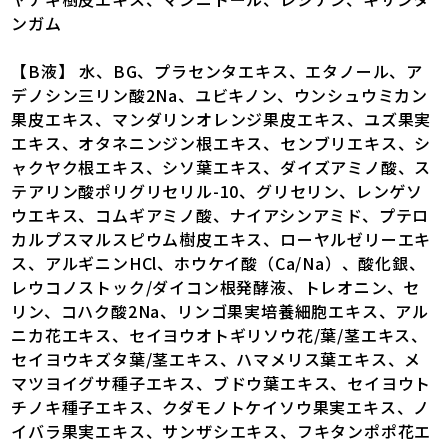
ンガム
【B液】 水、BG、プラセンタエキス、エタノール、ア
デノシン三リン酸2Na、ユビキノン、ウンシュウミカン
果皮エキス、マンダリンオレンジ果皮エキス、ユズ果実
エキス、オタネニンジン根エキス、センブリエキス、シ
ャクヤク根エキス、シソ葉エキス、ダイズアミノ酸、ス
テアリン酸ポリグリセリル-10、グリセリン、レンゲソ
ウエキス、コムギアミノ酸、ナイアシンアミド、プテロ
カルプスマルスピウム樹皮エキス、ローヤルゼリーエキ
ス、アルギニンHCl、ホウケイ酸（Ca/Na）、酸化銀、
レウコノストック/ダイコン根発酵液、トレオニン、セ
リン、コハク酸2Na、リンゴ果実培養細胞エキス、アル
ニカ花エキス、セイヨウオトギリソウ花/葉/茎エキス、
セイヨウキズタ葉/茎エキス、ハマメリス葉エキス、メ
マツヨイグサ種子エキス、ブドウ葉エキス、セイヨウト
チノキ種子エキス、クダモノトケイソウ果実エキス、ノ
イバラ果実エキス、サンザシエキス、フキタンポポ花エ