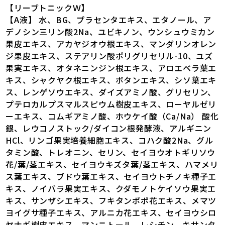
【リーブトニックＷ】
【A液】 水、BG、プラセンタエキス、エタノール、ア
デノシン三リン酸2Na、ユビキノン、ウンシュウミカン
果皮エキス、アカヤジオウ根エキス、マンダリンオレン
ジ果皮エキス、ステアリン酸ポリグリセリル-10、ユズ
果実エキス、オタネニンジン根エキス、アロエベラ葉エ
キス、シャクヤク根エキス、ボタンエキス、シソ葉エキ
ス、レンゲソウエキス、ダイズアミノ酸、グリセリン、
プテロカルプスマルスピウム樹皮エキス、ローヤルゼリ
ーエキス、コムギアミノ酸、ホウケイ酸（Ca/Na） 酸化
銀、レウコノストック/ダイコン根発酵液、アルギニン
HCl、リンゴ果実培養細胞エキス、コハク酸2Na、グル
タミン酸、トレオニン、セリン、セイヨウオトギリソウ
花/葉/茎エキス、セイヨウキズタ葉/茎エキス、ハマメリ
ス葉エキス、ブドウ葉エキス、セイヨウトチノキ種子エ
キス、ノイバラ果実エキス、クダモノトケイソウ果実エ
キス、サンザシエキス、フキタンポポ花エキス、メマツ
ヨイグサ種子エキス、アルニカ花エキス、セイヨウシロ
ヤナギ樹皮エキス、マンニトール、レシチン、キサンタ